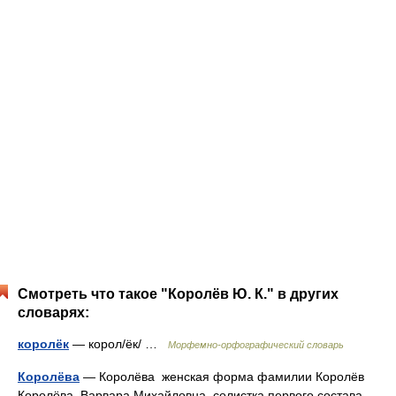
Смотреть что такое "Королёв Ю. К." в других
словарях:
королёк
— корол/ёк/ …
Морфемно-орфографический словарь
Королёва
— Королёва женская форма фамилии Королёв
Королёва, Варвара Михайловна солистка первого состава