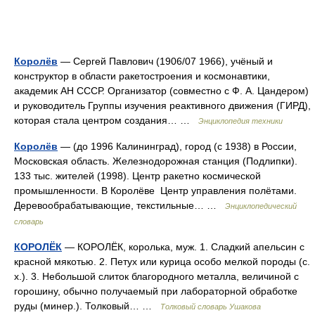
Королёв
— Сергей Павлович (1906/07 1966), учёный и
конструктор в области ракетостроения и космонавтики,
академик АН СССР. Организатор (совместно с Ф. А. Цандером)
и руководитель Группы изучения реактивного движения (ГИРД),
которая стала центром создания… …
Энциклопедия техники
Королёв
— (до 1996 Калининград), город (с 1938) в России,
Московская область. Железнодорожная станция (Подлипки).
133 тыс. жителей (1998). Центр ракетно космической
промышленности. В Королёве Центр управления полётами.
Деревообрабатывающие, текстильные… …
Энциклопедический
словарь
КОРОЛЁК
— КОРОЛЁК, королька, муж. 1. Сладкий апельсин с
красной мякотью. 2. Петух или курица особо мелкой породы (с.
х.). 3. Небольшой слиток благородного металла, величиной с
горошину, обычно получаемый при лабораторной обработке
руды (минер.). Толковый… …
Толковый словарь Ушакова