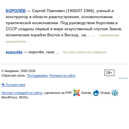
КОРОЛЁВ
— Сергей Павлович (1906/07 1966), ученый и
конструктор в области ракетостроения, основоположник
практической космонавтики. Под руководством Королева в
СССР созданы первый в мире искусственный спутник Земли,
космические корабли Восток и Восход , на… …
Современная
энциклопедия
королёк
— королёк, лька …
Русское словесное ударение
© Академик, 2000-2026
18+
Обратная связь:
Техподдержка
,
Реклама на сайте
👣 Путешествия
Экспорт словарей на сайты
, сделанные на PHP,
Joomla,
Drupal,
WordPress, MODx.